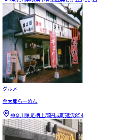
グルメ
金太郎らーめん
神奈川県足柄上郡開成町延沢854